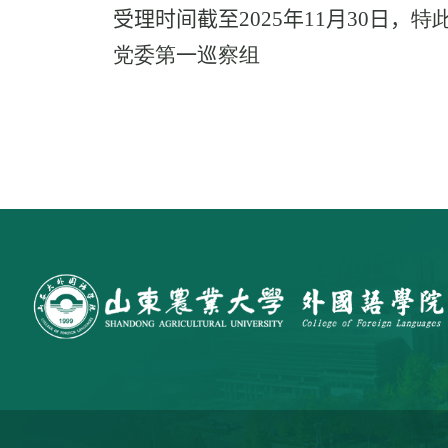
受理时间截至
2025
年
11
月
30
日，
特
党委第
一
巡察组